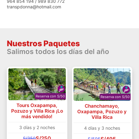
964 854 194 / 989 830 772
transpdonna@hotmail.com
Nuestros Paquetes
Salimos todos los días del año
Reserva con S/50
Reserva con S/50
Tours Oxapampa,
Chanchamayo,
Pozuzo y Villa Rica ¡Lo
Oxapampa, Pozuzo y
más vendido!
Villa Rica
3 días y 2 noches
4 días y 3 noches
S/250
S/350
S/495
S/595