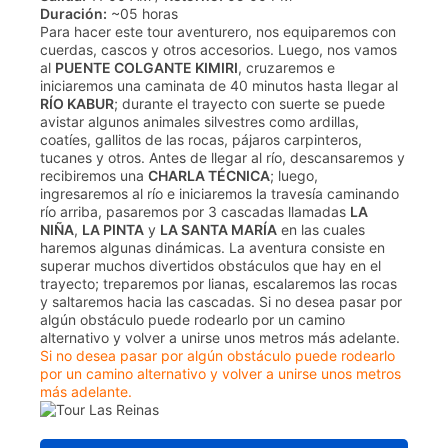
Duración:
~05 horas
Para hacer este tour aventurero, nos equiparemos con
cuerdas, cascos y otros accesorios. Luego, nos vamos
al
PUENTE COLGANTE KIMIRI
, cruzaremos e
iniciaremos una caminata de 40 minutos hasta llegar al
RÍO KABUR
; durante el trayecto con suerte se puede
avistar algunos animales silvestres como ardillas,
coatíes, gallitos de las rocas, pájaros carpinteros,
tucanes y otros. Antes de llegar al río, descansaremos y
recibiremos una
CHARLA TÉCNICA
; luego,
ingresaremos al río e iniciaremos la travesía caminando
río arriba, pasaremos por 3 cascadas llamadas
LA
NIÑA
,
LA PINTA
y
LA SANTA MARÍA
en las cuales
haremos algunas dinámicas. La aventura consiste en
superar muchos divertidos obstáculos que hay en el
trayecto; treparemos por lianas, escalaremos las rocas
y saltaremos hacia las cascadas. Si no desea pasar por
algún obstáculo puede rodearlo por un camino
alternativo y volver a unirse unos metros más adelante.
Si no desea pasar por algún obstáculo puede rodearlo
por un camino alternativo y volver a unirse unos metros
más adelante.