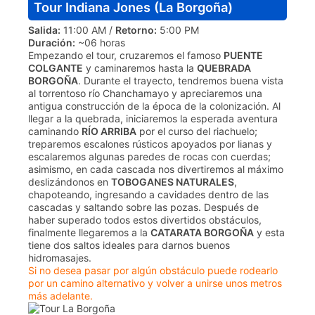
Tour Indiana Jones (La Borgoña)
Salida:
11:00 AM /
Retorno:
5:00 PM
Duración:
~06 horas
Empezando el tour, cruzaremos el famoso
PUENTE
COLGANTE
y caminaremos hasta la
QUEBRADA
BORGOÑA
. Durante el trayecto, tendremos buena vista
al torrentoso río Chanchamayo y apreciaremos una
antigua construcción de la época de la colonización. Al
llegar a la quebrada, iniciaremos la esperada aventura
caminando
RÍO ARRIBA
por el curso del riachuelo;
treparemos escalones rústicos apoyados por lianas y
escalaremos algunas paredes de rocas con cuerdas;
asimismo, en cada cascada nos divertiremos al máximo
deslizándonos en
TOBOGANES NATURALES
,
chapoteando, ingresando a cavidades dentro de las
cascadas y saltando sobre las pozas. Después de
haber superado todos estos divertidos obstáculos,
finalmente llegaremos a la
CATARATA BORGOÑA
y esta
tiene dos saltos ideales para darnos buenos
hidromasajes.
Si no desea pasar por algún obstáculo puede rodearlo
por un camino alternativo y volver a unirse unos metros
más adelante.