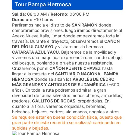
Tour Pampa Hermosa
Salida:
08:00 AM /
Retorno:
06:00 PM
Duración:
~10 horas
Partiremos hacia el distrito de
SAN RAMÓN
,donde
compraremos provisiones, luego iremos directamente al
Anexo Nueva Italia, lugar donde empezaremos toda la
travesía. Durante el trayecto, observaremos el
CAÑÓN
DEL RÍO ULCUMAYO
y visitaremos la hermosa
CATARATA AZUL YACU
. Bajaremos de la movilidad y
viviremos una magnífica experiencia caminando debajo
del bosque, poniendo a prueba nuestra resistencia.
Cruzaremos por el
CAÑÓN PUENTE CHÁVEZ
hasta
llegar a la meseta del
SANTUARIO NACIONAL PAMPA
HERMOSA
donde se alzan los
ÁRBOLES DE CEDRO
MÁS GRANDES Y ANTIGUOS DE SUDAMÉRICA
(+600
años). En toda la ruta podremos admirar la gran
diversidad de fauna silvestre: monos choros, armadillos,
roedores,
GALLITOS DE ROCAS
, oropéndolas. En
cuanto a la flora, veremos orquídeas, bromelias,
helechos, bejucos, cedros, ulcumanos, nogales y otros.
Se requiere estar en buena condición física, puesto que
gran parte de este recorrido se realizará caminando en
subidas y bajadas.