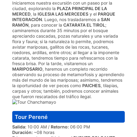
Iniciaremos nuestra excursión con un paseo por la
ciudad, explorando la
PLAZA PRINCIPAL DE LA
MERCED
, la
IGLESIA LAS MERCEDES
y el
PARQUE
INTEGRACIÓN
. Luego, nos trasladaremos a
SAN
RAMÓN
, para conocer la
CATARATA EL TIROL
;
caminaremos durante 35 minutos por el bosque
apreciando cascadas, pozas naturales y una variada
flora y fauna; si la naturaleza lo permite, podremos
avistar mariposas, gallitos de las rocas, tucanes,
roedores, ardillas, entre otros; al llegar a la imponente
catarata, tendremos tiempo para refrescarnos con la
fresca brisa. Por la tarde, visitaremos un
MARIPOSARIO
, haremos un completo recorrido
observando su proceso de metamorfosis y aprendiendo
más del mundo de las mariposas; asimismo, tendremos
la oportunidad de ver peces como
PAICHES
, tilapias,
carpas y otros; también, podremos conocer animales
que fueron rescatados del tráfico ilegal.
Tour Perené
Salida:
10:00 AM /
Retorno:
06:00 PM
Duración:
~08 horas