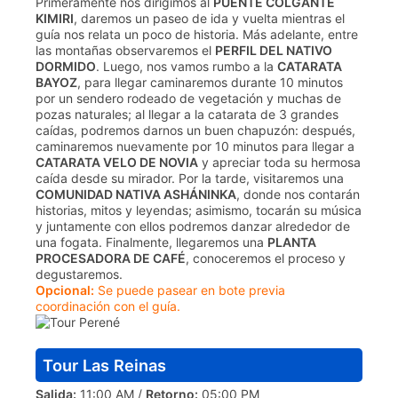
Primeramente nos dirigimos al
PUENTE COLGANTE
KIMIRI
, daremos un paseo de ida y vuelta mientras el
guía nos relata un poco de historia. Más adelante, entre
las montañas observaremos el
PERFIL DEL NATIVO
DORMIDO
. Luego, nos vamos rumbo a la
CATARATA
BAYOZ
, para llegar caminaremos durante 10 minutos
por un sendero rodeado de vegetación y muchas de
pozas naturales; al llegar a la catarata de 3 grandes
caídas, podremos darnos un buen chapuzón: después,
caminaremos nuevamente por 10 minutos para llegar a
CATARATA VELO DE NOVIA
y apreciar toda su hermosa
caída desde su mirador. Por la tarde, visitaremos una
COMUNIDAD NATIVA ASHÁNINKA
, donde nos contarán
historias, mitos y leyendas; asimismo, tocarán su música
y juntamente con ellos podremos danzar alrededor de
una fogata. Finalmente, llegaremos una
PLANTA
PROCESADORA DE CAFÉ
, conoceremos el proceso y
degustaremos.
Opcional:
Se puede pasear en bote previa
coordinación con el guía.
Tour Las Reinas
Salida:
11:00 AM /
Retorno:
05:00 PM