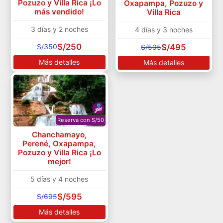
Pozuzo y Villa Rica ¡Lo
Oxapampa, Pozuzo y
más vendido!
Villa Rica
3 días y 2 noches
4 días y 3 noches
S/250
S/350
S/495
S/595
Más detalles
Más detalles
Reserva con S/50
Chanchamayo,
Perené, Oxapampa,
Pozuzo y Villa Rica ¡Lo
mejor!
5 días y 4 noches
S/595
S/695
Más detalles