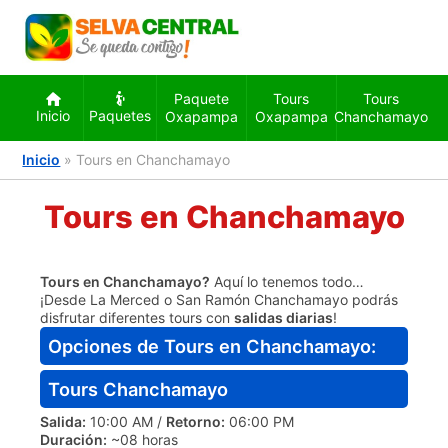
Paquete
Tours
Tours
Inicio
Paquetes
Oxapampa
Oxapampa
Chanchamayo
Inicio
»
Tours en Chanchamayo
Tours en Chanchamayo
Tours en Chanchamayo?
Aquí lo tenemos todo…
¡Desde La Merced o San Ramón Chanchamayo podrás
disfrutar diferentes tours con
salidas diarias
!
Opciones de Tours en Chanchamayo:
Tours Chanchamayo
Salida:
10:00 AM /
Retorno:
06:00 PM
Duración:
~08 horas