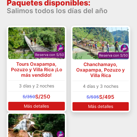
Paquetes disponibles:
Salimos todos los días del año
Reserva con S/50
Reserva con S/50
Tours Oxapampa,
Chanchamayo,
Pozuzo y Villa Rica ¡Lo
Oxapampa, Pozuzo y
más vendido!
Villa Rica
3 días y 2 noches
4 días y 3 noches
S/250
S/350
S/495
S/595
Más detalles
Más detalles