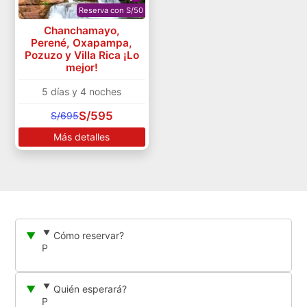
Reserva con S/50
Chanchamayo,
Perené, Oxapampa,
Pozuzo y Villa Rica ¡Lo
mejor!
5 días y 4 noches
S/595
S/695
Más detalles
Cómo reservar?
P
Quién esperará?
P